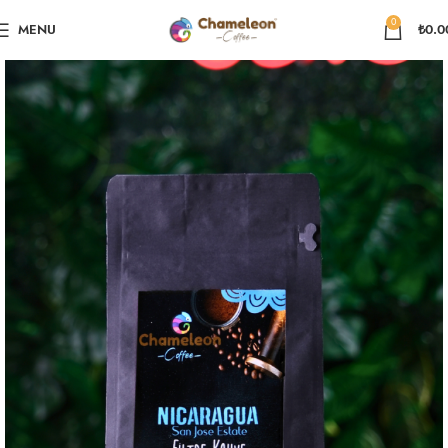
0
MENU
₺
0.0