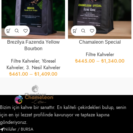
Brezilya Fazenda Yellow
Chamaleon Special
Bourbon
Filtre Kahveler
Filtre Kahveler
,
Yöresel
₺
445.00
–
₺
1,340.00
Kahveler
,
3. Nesil Kahveler
₺
461.00
–
₺
1,409.00
Bizim için kahve bir sanattır. En kaliteli çekirdekleri bulup, senin
için en iyi lezzet profilinde kavuruyor ve taptaze kapına
gönderiyoruz.
Nilüfer / BURSA