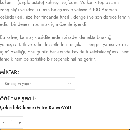
kökenli” (single estate) kahveyi keşfedin. Volkanik toprakların
zenginliği ve ideal iklimin birleşimiyle yetişen %100 Arabica
çekirdekleri, size her fincanda tutarlı, dengeli ve son derece tatmin
edici bir deneyim sunmak için özenle işlendi.
Bu kahve, karmaşık asiditelerden ziyade, damakta bıraktığı
yumuşak, tatlı ve kalıcı lezzetlerle öne çıkar. Dengeli yapısı ve ‘orta
içim’ özelliği, onu günün her anında keyifle tüketebileceğiniz, hem
tanıdık hem de sofistike bir seçenek haline getirir.
MIKTAR
ÖĞÜTME ŞEKLI
Çekirdek
Chemex
Filtre Kahve
V60