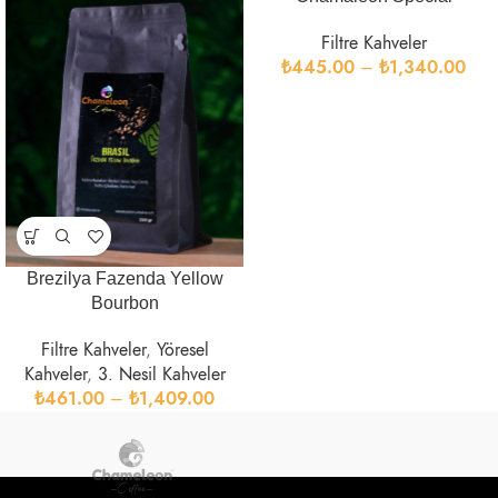
Filtre Kahveler
₺
445.00
–
₺
1,340.00
Brezilya Fazenda Yellow
Bourbon
Filtre Kahveler
,
Yöresel
Kahveler
,
3. Nesil Kahveler
₺
461.00
–
₺
1,409.00