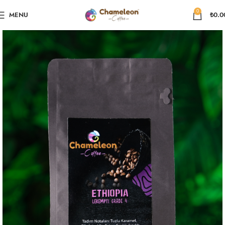
0
MENU
₺
0.0