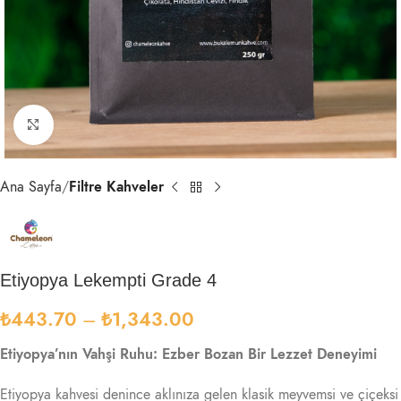
Click to enlarge
Ana Sayfa
Filtre Kahveler
Etiyopya Lekempti Grade 4
₺
443.70
–
₺
1,343.00
Etiyopya’nın Vahşi Ruhu: Ezber Bozan Bir Lezzet Deneyimi
Etiyopya kahvesi denince aklınıza gelen klasik meyvemsi ve çiçeksi