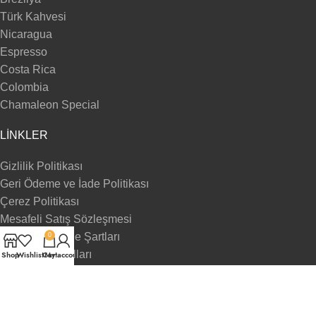
Türk Kahvesi
Nicaragua
Espresso
Costa Rica
Colombia
Chamaleon Special
LINKLER
Gizlilik Politikası
Geri Ödeme ve İade Politikası
Çerez Politikası
Mesafeli Satış Sözleşmesi
Teslimat ve İade Şartları
0
Kullanım Koşulları
Shop
Wishlist
Cart
My account
SOSYAL MEDYA
Instagram