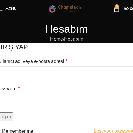
0
MENU
₺
0.0
Hesabım
Home
Hesabım
IRIŞ YAP
llanıcı adı veya e-posta adresi
*
assword
*
Log in
Remember me
Lost your passwor