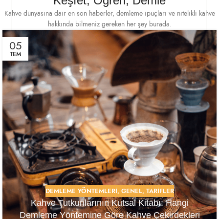
Keşfet, Öğren, Demle
Kahve dünyasına dair en son haberler, demleme ipuçları ve nitelikli kahve
hakkında bilmeniz gereken her şey burada.
05
TEM
DEMLEME YÖNTEMLERI
,
GENEL
,
TARIFLER
Kahve Tutkunlarının Kutsal Kitabı: Hangi
Demleme Yöntemine Göre Kahve Çekirdekleri