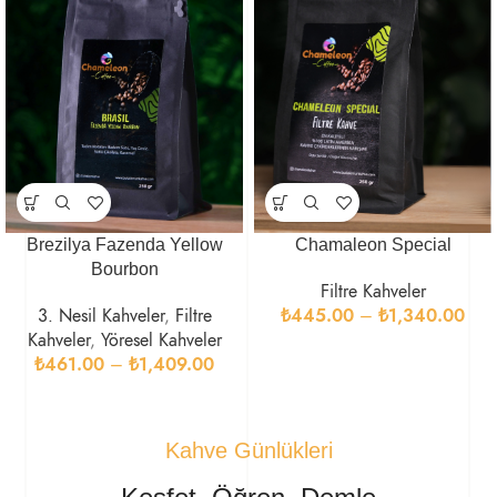
Brezilya Fazenda Yellow
Chamaleon Special
Bourbon
Filtre Kahveler
3. Nesil Kahveler
,
Filtre
₺
445.00
–
₺
1,340.00
Kahveler
,
Yöresel Kahveler
₺
461.00
–
₺
1,409.00
Kahve Günlükleri