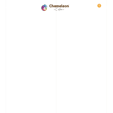
0
MENU
₺
0.0
Kick Teorisyen
Uykusuz Yayınlara Hazır
mısın? Teorisyen'den
Özel Chameleon Coffee
Fırsatı!
KOD:Teorisyen10