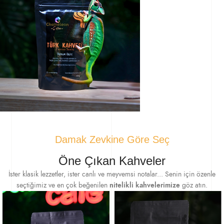
Damak Zevkine Göre Seç
Öne Çıkan Kahveler
İster klasik lezzetler, ister canlı ve meyvemsi notalar... Senin için özenle
seçtiğimiz ve en çok beğenilen
nitelikli kahvelerimize
göz atın.