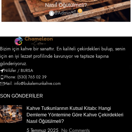
Nasıl Öğütülmeli?
0
@Admin
Bizim için kahve bir sanattır. En kaliteli çekirdekleri bulup, senin
için en iyi lezzet profilinde kavuruyor ve taptaze kapına
gönderiyoruz.
Nilüfer / BURSA
Phone: (530) 765 02 39
Mail: info@bukalemunkahve.com
SON GÖNDERILER
Kahve Tutkunlarının Kutsal Kitabı: Hangi
Demleme Yöntemine Göre Kahve Çekirdekleri
Nasıl Öğütülmeli?
5 Temmuz 2025
No Comments